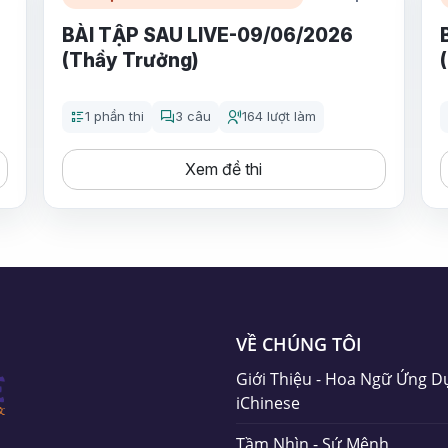
BÀI TẬP SAU LIVE-09/06/2026
(Thầy Trưởng)
1 phần thi
3 câu
164 lượt làm
Xem đề thi
VỀ CHÚNG TÔI
Giới Thiệu - Hoa Ngữ Ứng D
iChinese
Tầm Nhìn - Sứ Mệnh