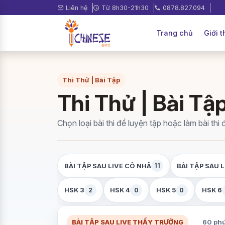
Liên hệ
Từ 8h30-21h30
0878.827.094
Trang chủ
Giới t
Thi Thử | Bài Tập
Thi Thử | Bài Tậ
Chọn loại bài thi để luyện tập hoặc làm bài thi 
11
BÀI TẬP SAU LIVE CÔ NHÃ
BÀI TẬP SAU 
2
0
0
HSK 3
HSK 4
HSK 5
HSK 6
BÀI TẬP SAU LIVE THẦY TRƯỞNG
60 ph