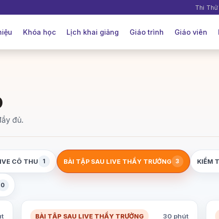
Thi Thử
hiệu
Khóa học
Lịch khai giảng
Giáo trình
Giáo viên
p
đầy đủ.
1
3
LIVE CÔ THU
BÀI TẬP SAU LIVE THẦY TRƯỞNG
KIỂM 
0
út
BÀI TẬP SAU LIVE THẦY TRƯỞNG
30 phút