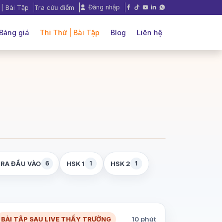
Đăng nhập
 | Bài Tập
Tra cứu điểm
Bảng giá
Thi Thử | Bài Tập
Blog
Liên hệ
6
1
1
TRA ĐẦU VÀO
HSK 1
HSK 2
BÀI TẬP SAU LIVE THẦY TRƯỞNG
10 phút