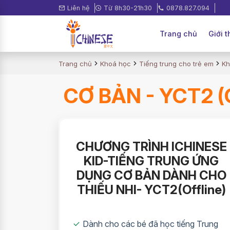
Liên hệ
Từ 8h30-21h30
0878.827.094
Trang chủ
Giới t
Trang chủ
Khoá học
Tiếng trung cho trẻ em
Kh
CƠ BẢN - YCT2 (
CHƯƠNG TRÌNH ICHINESE
KID-TIẾNG TRUNG ỨNG
DỤNG CƠ BẢN DÀNH CHO
THIẾU NHI- YCT2(Offline)
Dành cho các bé đã học tiếng Trung