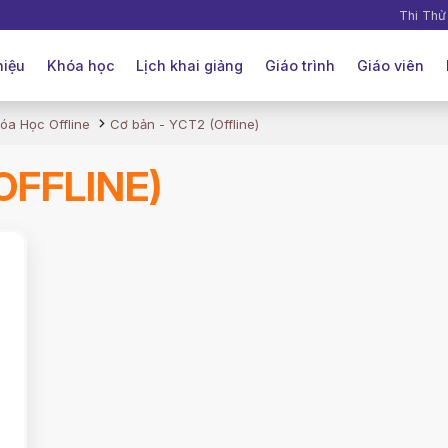
Thi Thử
hiệu
Khóa học
Lịch khai giảng
Giáo trình
Giáo viên
óa Học Offline‎ ‎
Cơ bản - YCT2 (Offline)
OFFLINE)