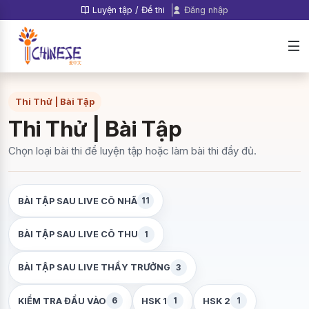
Luyện tập / Đề thi
Đăng nhập
Thi Thử | Bài Tập
Thi Thử | Bài Tập
Chọn loại bài thi để luyện tập hoặc làm bài thi đầy đủ.
11
BÀI TẬP SAU LIVE CÔ NHÃ
1
BÀI TẬP SAU LIVE CÔ THU
3
BÀI TẬP SAU LIVE THẦY TRƯỞNG
6
1
1
KIỂM TRA ĐẦU VÀO
HSK 1
HSK 2