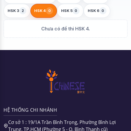
2
0
0
0
HSK 3
HSK 4
HSK 5
HSK 6
Chưa có đề thi HSK 4.
HỆ THỐNG CHI NHÁNH
Cơ sở 1 : 19/1A Trần Bình Trọng, Phường Bình Lợi
Trung, TP.HCM (Phường 5 - Q. Bình Thạnh cũ)