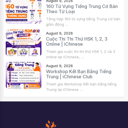
August 9, 2026
160 Từ Vựng Tiếng Trung Cơ Bản
Theo Từ Loại
Tổng hợp 160 từ vựng tiếng Trung cơ bản
gồm động ....
August 9, 2026
Cuộc Thi Thi Thử HSK 1, 2, 3
Online | iChinese
Tham gia cuộc thi thi thử HSK 1, 2 và 3
online tại iChinese, ....
August 9, 2026
Workshop Kết Bạn Bằng Tiếng
Trung | iChinese Club
Tham gia Workshop Kết bạn bằng tiếng
Trung tại iChinese ....