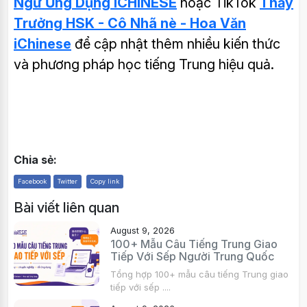
Ngữ Ứng Dụng iCHINESE
hoặc TikTok
Thầy
Trưởng HSK -
Cô Nhã nè -
Hoa Văn
iChinese
để cập nhật thêm nhiều kiến thức
và phương pháp học tiếng Trung hiệu quả.
Chia sẻ:
Facebook
Twitter
Copy link
Bài viết liên quan
August 9, 2026
100+ Mẫu Câu Tiếng Trung Giao
Tiếp Với Sếp Người Trung Quốc
Tổng hợp 100+ mẫu câu tiếng Trung giao
tiếp với sếp ....