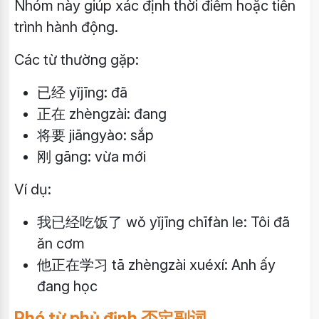
Nhóm này giúp xác định thời điểm hoặc tiến
trình hành động.
Các từ thường gặp:
已经 yǐjīng: đã
正在 zhèngzài: đang
将要 jiāngyào: sắp
刚 gāng: vừa mới
Ví dụ:
我已经吃饭了 wǒ yǐjīng chīfàn le: Tôi đã
ăn cơm
他正在学习 tā zhèngzài xuéxí: Anh ấy
đang học
Phó từ phủ định 否定副词