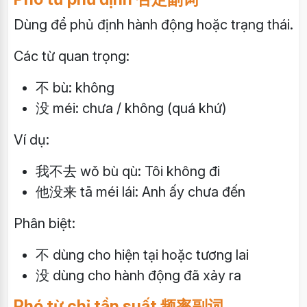
Dùng để phủ định hành động hoặc trạng thái.
Các từ quan trọng:
不 bù: không
没 méi: chưa / không (quá khứ)
Ví dụ:
我不去 wǒ bù qù: Tôi không đi
他没来 tā méi lái: Anh ấy chưa đến
Phân biệt:
不 dùng cho hiện tại hoặc tương lai
没 dùng cho hành động đã xảy ra
Phó từ chỉ tần suất 频率副词