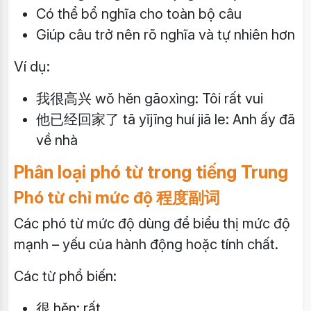
Có thể bổ nghĩa cho toàn bộ câu
Giúp câu trở nên rõ nghĩa và tự nhiên hơn
Ví dụ:
我很高兴 wǒ hěn gāoxìng: Tôi rất vui
他已经回家了 tā yǐjīng huí jiā le: Anh ấy đã
về nhà
Phân loại phó từ trong tiếng Trung
Phó từ chỉ mức độ 程度副词
Các phó từ mức độ dùng để biểu thị mức độ
mạnh – yếu của hành động hoặc tính chất.
Các từ phổ biến:
很 hěn: rất