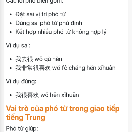
Các lỗi phổ biến gồm:
Đặt sai vị trí phó từ
Dùng sai phó từ phủ định
Kết hợp nhiều phó từ không hợp lý
Ví dụ sai:
我去很 wǒ qù hěn
我非常很喜欢 wǒ fēicháng hěn xǐhuān
Ví dụ đúng:
我很喜欢 wǒ hěn xǐhuān
Vai trò của phó từ trong giao tiếp
tiếng Trung
Phó từ giúp: