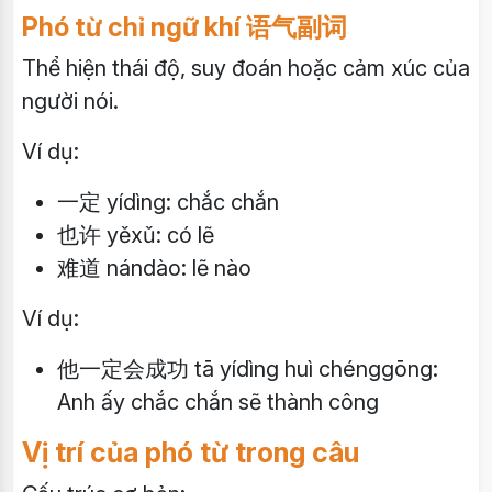
Phó từ chỉ ngữ khí 语气副词
Thể hiện thái độ, suy đoán hoặc cảm xúc của
người nói.
Ví dụ:
一定 yídìng: chắc chắn
也许 yěxǔ: có lẽ
难道 nándào: lẽ nào
Ví dụ:
他一定会成功 tā yídìng huì chénggōng:
Anh ấy chắc chắn sẽ thành công
Vị trí của phó từ trong câu