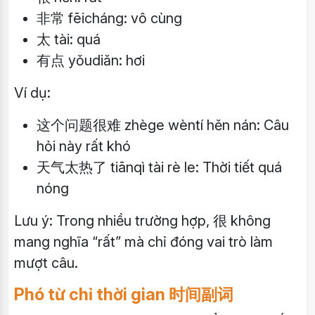
非常 fēicháng: vô cùng
太 tài: quá
有点 yǒudiǎn: hơi
Ví dụ:
这个问题很难 zhège wèntí hěn nán: Câu
hỏi này rất khó
天气太热了 tiānqì tài rè le: Thời tiết quá
nóng
Lưu ý: Trong nhiều trường hợp, 很 không
mang nghĩa “rất” mà chỉ đóng vai trò làm
mượt câu.
Phó từ chỉ thời gian 时间副词