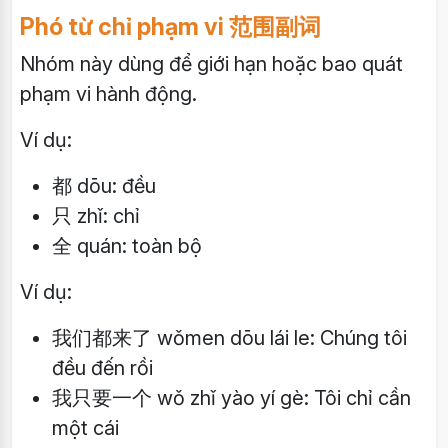
Phó từ chỉ phạm vi 范围副词
Nhóm này dùng để giới hạn hoặc bao quát
phạm vi hành động.
Ví dụ:
都 dōu: đều
只 zhǐ: chỉ
全 quán: toàn bộ
Ví dụ:
我们都来了 wǒmen dōu lái le: Chúng tôi
đều đến rồi
我只要一个 wǒ zhǐ yào yí gè: Tôi chỉ cần
một cái