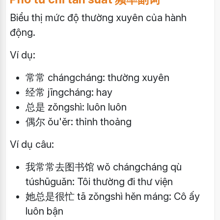
Biểu thị mức độ thường xuyên của hành
động.
Ví dụ:
常常 chángcháng: thường xuyên
经常 jīngcháng: hay
总是 zǒngshì: luôn luôn
偶尔 ǒu'ěr: thỉnh thoảng
Ví dụ câu:
我常常去图书馆 wǒ chángcháng qù
túshūguǎn: Tôi thường đi thư viện
她总是很忙 tā zǒngshì hěn máng: Cô ấy
luôn bận