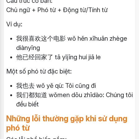
Cấu trúc cơ bản:
Chủ ngữ + Phó từ + Động từ/Tính từ
Ví dụ:
我很喜欢这个电影 wǒ hěn xǐhuān zhège
diànyǐng
他已经回家了 tā yǐjīng huí jiā le
Một số phó từ đặc biệt:
我也去 wǒ yě qù: Tôi cũng đi
我们都知道 wǒmen dōu zhīdào: Chúng tôi
đều biết
Những lỗi thường gặp khi sử dụng
phó từ